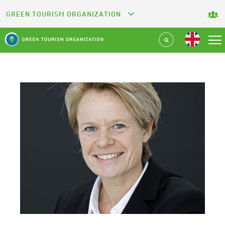
GREEN TOURISM ORGANIZATION
GREETS
GREEN KEY
GREEN RESTAURANT
GREEN SPORT FACILITY
GREEN CAMPING
GREEN ATTRACTION