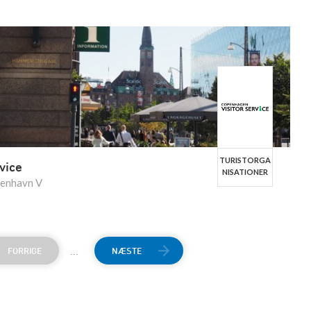
TURISTORGA
vice
NISATIONER
benhavn V
...
FORRIGE
NÆSTE