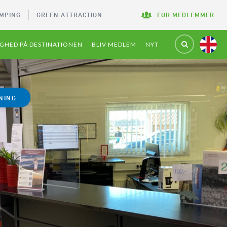
MPING
GREEN ATTRACTION
FOR MEDLEMMER
GHED PÅ DESTINATIONEN
BLIV MEDLEM
NYT
NING