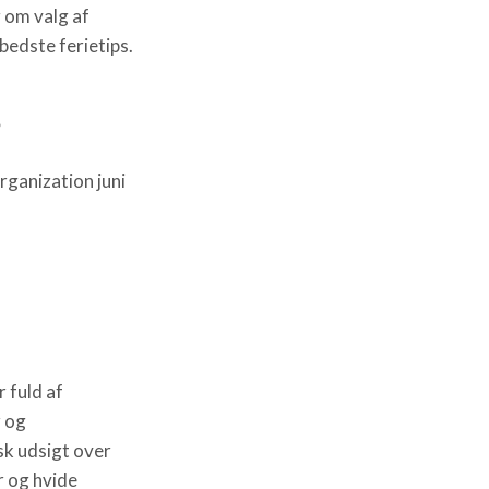
g om valg af
bedste ferietips.
s
ganization juni
r fuld af
 og
sk udsigt over
r og hvide