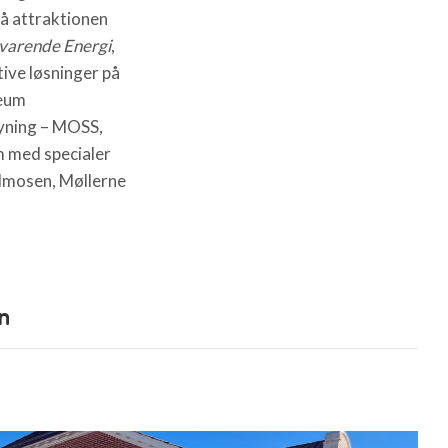
å attraktionen
dvarende Energi
,
ive løsninger på
seum
yning – MOSS,
m med specialer
ldmosen, Møllerne
n