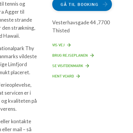
il tennis og
GÅ TIL BOOKING
a Agger til
nneste strande
Vesterhavsgade 44 ,7700
r den strækning,
Thisted
d Hawaii.
VIS VEJ
Nationalpark Thy
BRUG REJSEPLANEN
Danmarks vildeste
lige Limfjord
SE VISITDENMARK
mukt placeret.
HENT VCARD
ferieoplevelse,
t servicen er i
n og kvaliteten på
overens.
 eller kontakte
eller mail – så