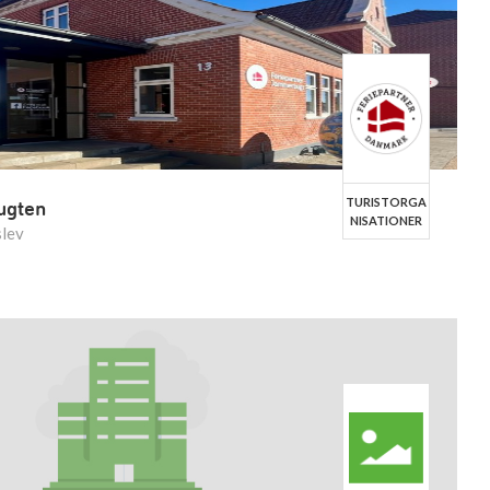
TURISTORGA
ugten
NISATIONER
slev