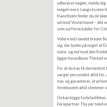
udleveret nøgler, melde dig t
meget mere. Langs kysten fr
Hanstholm finder du de skø
ud mod Vesterhavet – det e
som surferne kalder for Col
Videre ind i landet breder 
sig, der byder på noget af 
natur, og ind mod den frede
ligger hovedbyen Thisted s
For at du kan få den bedste 
sørger personalet altid for, a
top, og garanterer, at prise
feriehusene altid stemmer 
Du kan kigge forbi butikken,
Feriepartner Thy per telefon 