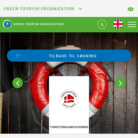
GREEN TOURISM ORGANIZATION
GREETS
GREEN KEY
GREEN RESTAURANT
TILBAGE TIL SØGNING
GREEN SPORT FACILITY
GREEN CAMPING
GREEN ATTRACTION
TURISTORGANISATIONER